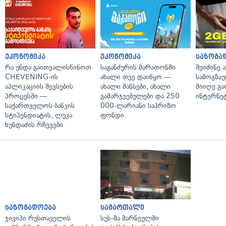
ეკონომიკა
ეკონომიკა
საზოგა
რა უნდა გაითვალისწინოთ
საგანძურის მარათონში
შეიძინე 
CHEVENING-ის
ახალი თვე დაიწყო —
სამოგზა
აპლიკაციის შევსების
ახალი შანსები, ახალი
მიიღე გ
პროცესში —
გამარჯვებულები და 250
ინტერნე
საქართველოს ბანკის
000-ლარიანი საპრიზო
სტიპენდიატის, ლუკა
ფონდი
ხუნდაძის რჩევები
საზოგადოება
სამართალი
ჯივიპი რუსთაველის
სუს-მა მარნეულში