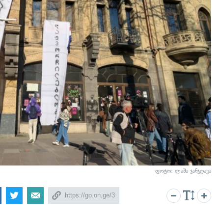
ფოტო: ლაშა ჯანჯღავა