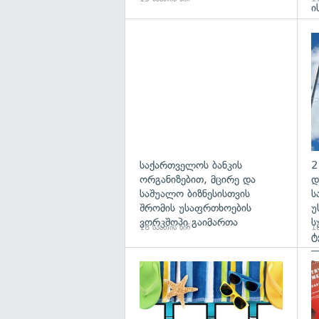
ი
საქართველოს ბანკის
2
ორგანიზებით, მცირე და
დ
საშუალო ბიზნესისთვის
ს
შრომის უსაფრთხოების
უ
ვორკშოპი გაიმართა
ს
18 საათის წინ
18
ტ
—
პ
გა