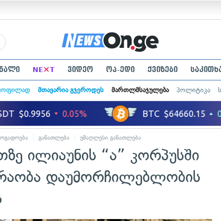
×
ნალი
NE
T
ვიდეო
ოპ-ედი
ქვიზები
საკითხ
ყოფილად
მთავარია გჯეროდეს
მართლმსაჯულება
პოლიტიკა
ზოგადოება
განათლება
უმაღლესი განათლება
თზე ილიაუნის “ა” კორპუსში
ძრაობა დაუმორჩილებლობის
ს