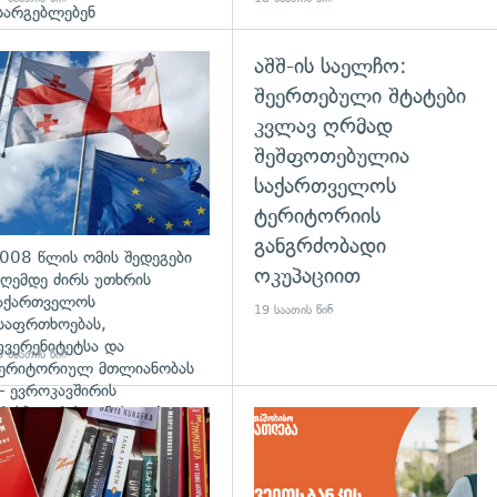
სარგებლებენ
აშშ-ის საელჩო:
გადახედვა
შეერთებული შტატები
კვლავ ღრმად
შეშფოთებულია
საქართველოს
ტერიტორიის
განგრძობადი
008 წლის ომის შედეგები
ოკუპაციით
ღემდე ძირს უთხრის
აქართველოს
19 საათის წინ
საფრთხოებას,
უვერენიტეტსა და
 საათის წინ
ერიტორიულ მთლიანობას
 ევროკავშირის
რესპიკერის განცხადება
დახედვა
გადახედვა