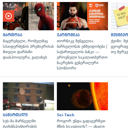
გართობა
ეკონომიკა
მეცნიერ
მაყურებელი, რომელმაც
თორნიკე შენგელია
ქვიზი: შ
სპაიდერმენის პრემიერისას
ბარსელონას ემშვიდობება |
გეოგრაფ
მთელი დარბაზი
საქართველოს ბანკი —
თუ მერვ
დაასპოილერა, გალახეს
ეროვნული საკალათბურთო
ნაკრების გენერალური
სპონსორი
სამართალი
Sci-Tech
სუს-მა მარნეულში
როგორ უნდა გადავურჩეთ
ტექინსპექტირების
მზის სიკვდილს? — ახალი