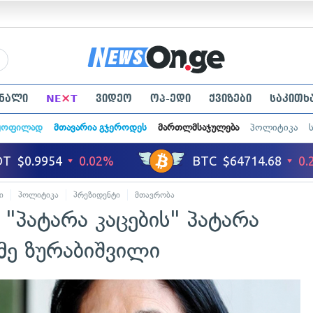
×
ნალი
NE
T
ვიდეო
ოპ-ედი
ქვიზები
საკითხ
ყოფილად
მთავარია გჯეროდეს
მართლმსაჯულება
პოლიტიკა
ი
პოლიტიკა
პრეზიდენტი
მთავრობა
 "პატარა კაცების" პატარა
ე ზურაბიშვილი