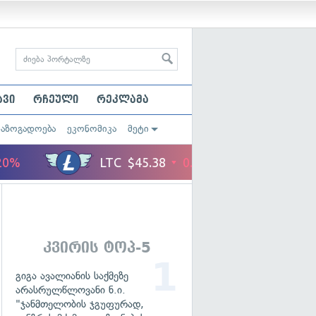
ავი
რჩეული
რეკლამა
საზოგადოება
ეკონომიკა
მეტი
კვირის ტოპ-5
გიგა ავალიანის საქმეზე
არასრულწლოვანი ნ.ი.
"ჯანმთელობის ჯგუფურად,