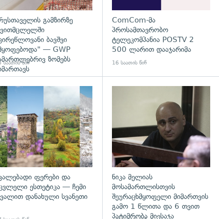
რუსთაველის გამზირზე
ComCom-მა
ვითმცლელში
პროსამთავრობო
ცირეწლოვანი ბავშვი
ტელეკომპანია POSTV 2
მყოფებოდა" — GWP
500 ლარით დააჯარიმა
ამართლებრივ ზომებს
 საათის წინ
16 საათის წინ
იმართავს
გადახედვა
ვალებადი ფერები და
ნიკა მელიას
ცვლელი ესთეტიკა — ჩემი
მოსამართლისთვის
ვალით დანახული სვანეთი
შეურაცხმყოფელი მიმართვის
გამო 1 წლითა და 6 თვით
პატიმრობა მიესაჯა