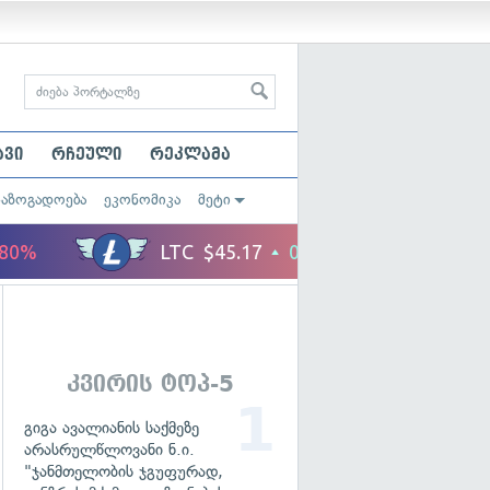
ავი
რჩეული
რეკლამა
საზოგადოება
ეკონომიკა
მეტი
კვირის ტოპ-5
გიგა ავალიანის საქმეზე
არასრულწლოვანი ნ.ი.
"ჯანმთელობის ჯგუფურად,