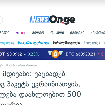
×
ნალი
NE
T
ვიდეო
ოპ-ედი
ქვიზები
საკითხ
ყოფილად
მთავარია გჯეროდეს
მართლმსაჯულება
პოლიტიკა
ერთაშორისო ურთიერთობები
 მდივანი: ვაცხადებ
გ პაკეტს უკრაინისთვის,
ლება დაახლოებით 500
ოლარია