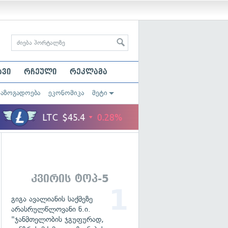
ავი
რჩეული
რეკლამა
საზოგადოება
ეკონომიკა
მეტი
კვირის ტოპ-5
გიგა ავალიანის საქმეზე
არასრულწლოვანი ნ.ი.
"ჯანმთელობის ჯგუფურად,