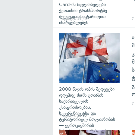
Card-ის მფლობელები
ქუთაისში ტრანსპორტზე
შეღავათიანი ტარიფით
7 აგვისტო, 14:49
7
ისარგებლებენ
ა
გა
შ
გ
2008 წლის ომის შედეგები
ო
დღემდე ძირს უთხრის
საქართველოს
7
უსაფრთხოებას,
სუვერენიტეტსა და
7 აგვისტო, 13:35
ტერიტორიულ მთლიანობას
— ევროკავშირის
პრესპიკერის განცხადება