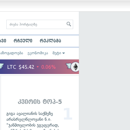
ავი
რჩეული
რეკლამა
საზოგადოება
ეკონომიკა
მეტი
კვირის ტოპ-5
გიგა ავალიანის საქმეზე
არასრულწლოვანი ნ.ი.
"ჯანმთელობის ჯგუფურად,