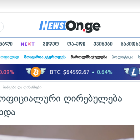
×
ნალი
NE
T
ვიდეო
ოპ-ედი
ქვიზები
საკითხ
ყოფილად
მთავარია გჯეროდეს
მართლმსაჯულება
პოლიტიკა
ბანკები და ფინანსები
 ოფიციალური ღირებულება
ხდა