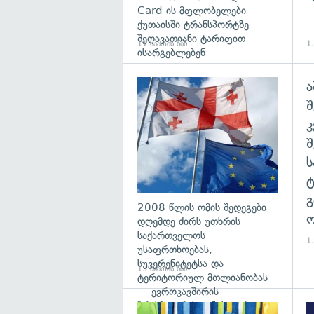
Card-ის მფლობელები
ქუთაისში ტრანსპორტზე
შეღავათიანი ტარიფით
11 საათის წინ
13
ისარგებლებენ
ა
გა
შ
გ
2008 წლის ომის შედეგები
ო
დღემდე ძირს უთხრის
საქართველოს
13
უსაფრთხოებას,
სუვერენიტეტსა და
13 საათის წინ
ტერიტორიულ მთლიანობას
— ევროკავშირის
პრესპიკერის განცხადება