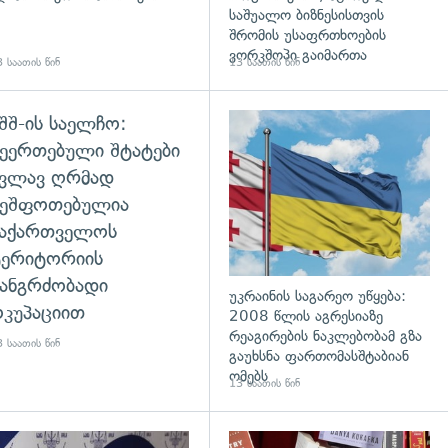
საშუალო ბიზნესისთვის
შრომის უსაფრთხოების
ვორკშოპი გაიმართა
 საათის წინ
13 საათის წინ
შშ-ის საელჩო:
დახედვა
ეერთებული შტატები
კვლავ ღრმად
შეშფოთებულია
საქართველოს
ტერიტორიის
ანგრძობადი
უკრაინის საგარეო უწყება:
კუპაციით
2008 წლის აგრესიაზე
რეაგირების ნაკლებობამ გზა
 საათის წინ
გაუხსნა ფართომასშტაბიან
ომებს
13 საათის წინ