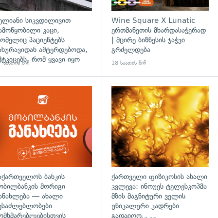
ელიანი სიკვდილივით
Wine Square X Lunatic
ამოწყობილი კაცი,
ერთმანეთის მხარდასაჭერად
ომელიც პაციენტებს
| მცირე ბიზნესის ჯაჭვი
ახურავიდან აშტერდებოდა,
გრძელდება
მტკიცებს, რომ ყვავი იყო
 საათის წინ
18 საათის წინ
აქართველოს ბანკის
ქართველი ფიზიკოსის ახალი
ობილბანკის მორიგი
კვლევა: ინოუეს ტელესკოპმა
ანახლება — ახალი
მზის მაგნიტური ველის
ესაძლებლობები
უნიკალური კადრები
ომხმარებლებისთვის
გადაიღო