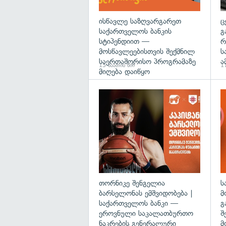
ისწავლე საზღვარგარეთ
ც
საქართველოს ბანკის
გ
სტიპენდიით —
რ
მოსწავლეებისთვის შექმნილ
ს
საერთაშორისო პროგრამაზე
ა
15 საათის წინ
17
მიღება დაიწყო
თორნიკე შენგელია
ს
ბარსელონას ემშვიდობება |
მ
საქართველოს ბანკი —
გ
ეროვნული საკალათბურთო
შ
ნაკრების გენერალური
მ