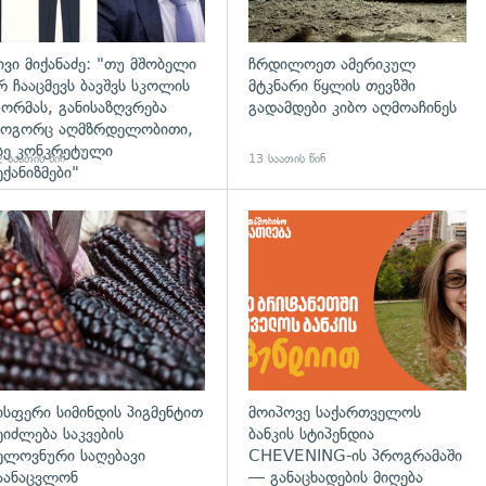
ივი მიქანაძე: "თუ მშობელი
ჩრდილოეთ ამერიკულ
რ ჩააცმევს ბავშვს სკოლის
მტკნარი წყლის თევზში
ორმას, განისაზღვრება
გადამდები კიბო აღმოაჩინეს
ოგორც აღმზრდელობითი,
სე კონკრეტული
 საათის წინ
13 საათის წინ
ექანიზმები"
დახედვა
გადახედვა
ისფერი სიმინდის პიგმენტით
მოიპოვე საქართველოს
ეიძლება საკვების
ბანკის სტიპენდია
ელოვნური საღებავი
CHEVENING-ის პროგრამაში
აანაცვლონ
— განაცხადების მიღება