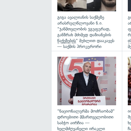
გიგა ავალიანის საქმეზე
გ
არასრულწლოვანი ნ.ი.
ა
"ჯანმთელობის ჯგუფურად,
ფ
განზრახ მძიმედ დაზიანების
რ
წაქეზების" მუხლით დააკავეს
ი
6 საათის წინ
12
— საქმის პროკურორი
მ
გა
"ნაციონალურმა მოძრაობამ"
ი
დროებითი მმართველობითი
შ
საბჭო აირჩია —
ხ
ხელმძღვანელი ირაკლი
ჩ