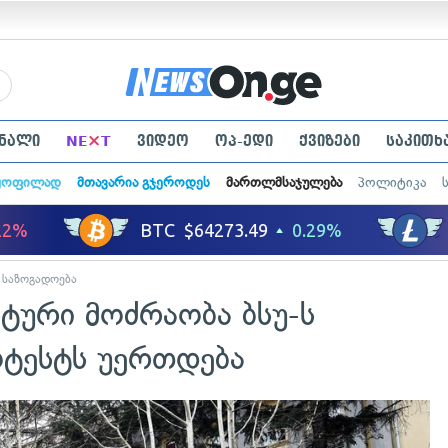
×
ნალი
NE
T
ვიდეო
ოპ-ედი
ქვიზები
საკითხ
ყოფილად
მთავარია გჯეროდეს
მართლმსაჯულება
პოლიტიკა
საზოგადოება
ტური მოძრაობა ბსუ-ს
ოტესტს უერთდება