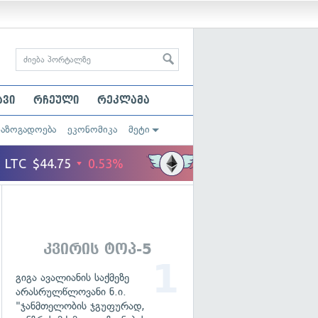
ავი
რჩეული
რეკლამა
საზოგადოება
ეკონომიკა
მეტი
კვირის ტოპ-5
გიგა ავალიანის საქმეზე
არასრულწლოვანი ნ.ი.
"ჯანმთელობის ჯგუფურად,