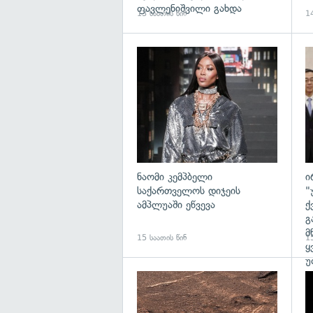
ფავლენიშვილი გახდა
13 საათის წინ
14
გა
ნაომი კემპბელი
ი
საქართველოს დიჯეის
"
ამპლუაში ეწვევა
ქ
გ
მ
15 საათის წინ
15
ყ
უ
გა