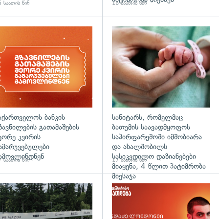
 საათის წინ
16 საათის წინ
აქართველოს ბანკის
სანიტარს, რომელმაც
ზავნილების გათამაშების
ბათუმის საავადმყოფოს
ეორე კვირის
საპირფარეშოში იმშობიარა
ამარჯვებულები
და ახალშობილს
ამოვლინდნენ
სასიკვდილო დაზიანებები
 საათის წინ
17 საათის წინ
მიაყენა, 4 წლით პატიმრობა
მიესაჯა
დახედვა