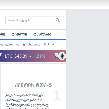
ავი
რჩეული
რეკლამა
საზოგადოება
ეკონომიკა
მეტი
კვირის ტოპ-5
გიგა ავალიანის საქმეზე
არასრულწლოვანი ნ.ი.
"ჯანმთელობის ჯგუფურად,