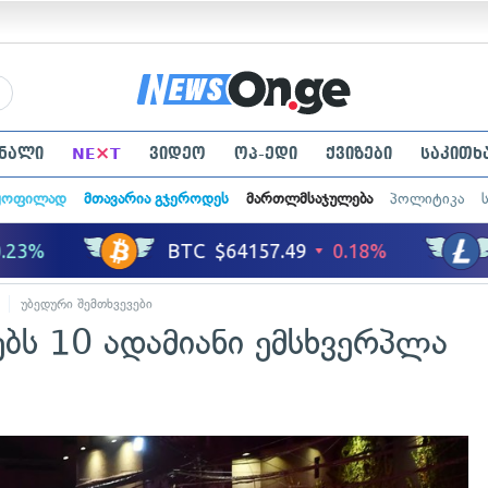
×
ნალი
NE
T
ვიდეო
ოპ-ედი
ქვიზები
საკითხ
ყოფილად
მთავარია გჯეროდეს
მართლმსაჯულება
პოლიტიკა
უბედური შემთხვევები
ბს 10 ადამიანი ემსხვერპლა