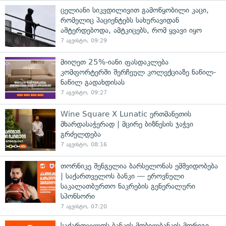
ცელიანი სიკვდილივით გამოწყობილი კაცი,
რომელიც პაციენტებს სახურავიდან
აშტერდებოდა, ამტკიცებს, რომ ყვავი იყო
7 აგვისტო, 09:29
მიიღეთ 25%-იანი ფასდაკლება
კომფორტერში შერჩეულ კოლექციაზე ნაწილ-
ნაწილ გადახდისას
7 აგვისტო, 09:27
Wine Square X Lunatic ერთმანეთის
მხარდასაჭერად | მცირე ბიზნესის ჯაჭვი
გრძელდება
7 აგვისტო, 08:16
თორნიკე შენგელია ბარსელონას ემშვიდობება
| საქართველოს ბანკი — ეროვნული
საკალათბურთო ნაკრების გენერალური
სპონსორი
7 აგვისტო, 07:20
საქართველოს ბანკის მობილბანკის მორიგი