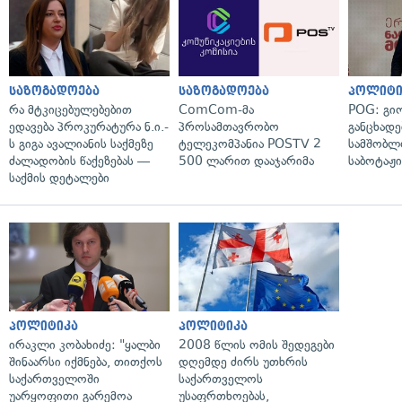
საზოგადოება
საზოგადოება
პოლიტი
რა მტკიცებულებებით
ComCom-მა
POG: გიო
ედავება პროკურატურა ნ.ი.-
პროსამთავრობო
განცხადე
ს გიგა ავალიანის საქმეზე
ტელეკომპანია POSTV 2
სამშობლ
ძალადობის წაქეზებას —
500 ლარით დააჯარიმა
საბოტაჟი
საქმის დეტალები
პოლიტიკა
პოლიტიკა
ირაკლი კობახიძე: "ყალბი
2008 წლის ომის შედეგები
შინაარსი იქმნება, თითქოს
დღემდე ძირს უთხრის
საქართველოში
საქართველოს
უარყოფითი გარემოა
უსაფრთხოებას,