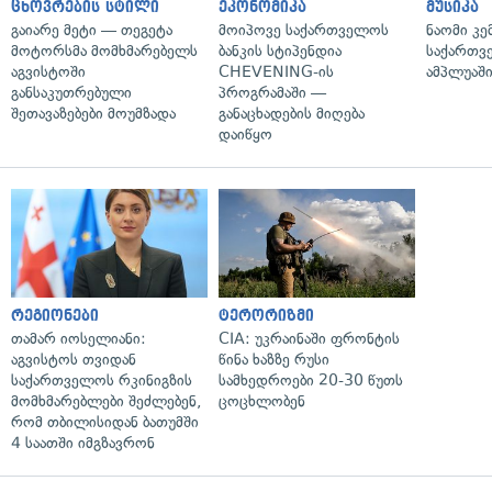
ცხოვრების სტილი
ეკონომიკა
მუსიკა
გაიარე მეტი — თეგეტა
მოიპოვე საქართველოს
ნაომი კე
მოტორსმა მომხმარებელს
ბანკის სტიპენდია
საქართვ
აგვისტოში
CHEVENING-ის
ამპლუაში
განსაკუთრებული
პროგრამაში —
შეთავაზებები მოუმზადა
განაცხადების მიღება
დაიწყო
რეგიონები
ტერორიზმი
თამარ იოსელიანი:
CIA: უკრაინაში ფრონტის
აგვისტოს თვიდან
წინა ხაზზე რუსი
საქართველოს რკინიგზის
სამხედროები 20-30 წუთს
მომხმარებლები შეძლებენ,
ცოცხლობენ
რომ თბილისიდან ბათუმში
4 საათში იმგზავრონ