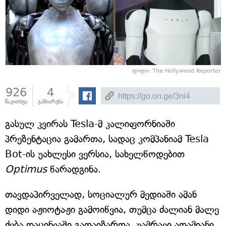
ფოტო: The Hollywood Reporter
926
4
წაკითხვა
გაზიარება
გასულ კვირას Tesla-მ კალიფორნიაში
პრეზენტაცია გამართა, სადაც კომპანიამ Tesla
Bot-ის უახლესი ვერსია, სახელწოდებით
Optimus
წარადგინა.
თავდაპირველად, სოციალურ მედიაში ამან
დიდი აჟიოტაჟი გამოიწვია, თუმცა ძალიან მალე
ქება დაცინვაში გადაიზარდა. უამრავი ადამიანი