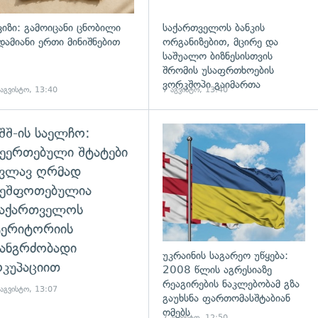
ვიზი: გამოიცანი ცნობილი
საქართველოს ბანკის
დამიანი ერთი მინიშნებით
ორგანიზებით, მცირე და
საშუალო ბიზნესისთვის
შრომის უსაფრთხოების
ვორკშოპი გაიმართა
 აგვისტო, 13:40
7 აგვისტო, 13:40
შშ-ის საელჩო:
დახედვა
ეერთებული შტატები
კვლავ ღრმად
შეშფოთებულია
საქართველოს
ტერიტორიის
ანგრძობადი
უკრაინის საგარეო უწყება:
კუპაციით
2008 წლის აგრესიაზე
რეაგირების ნაკლებობამ გზა
 აგვისტო, 13:07
გაუხსნა ფართომასშტაბიან
ომებს
7 აგვისტო, 12:50