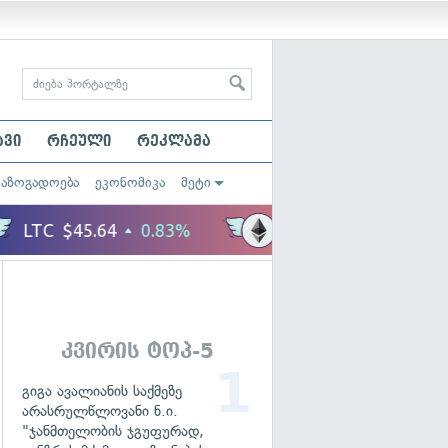
ავი
რჩეული
რეკლამა
საზოგადოება
ეკონომიკა
მეტი
კვირის ტოპ-5
გიგა ავალიანის საქმეზე
არასრულწლოვანი ნ.ი.
"ჯანმთელობის ჯგუფურად,