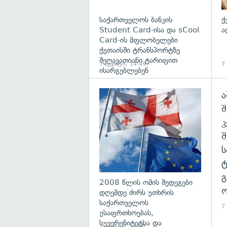
საქართველოს ბანკის
ქ
Student Card-ისა და sCool
ა
Card-ის მფლობელები
ქუთაისში ტრანსპორტზე
შეღავათიანი ტარიფით
7 აგვისტო, 14:49
7
ისარგებლებენ
ა
გა
შ
გ
2008 წლის ომის შედეგები
ო
დღემდე ძირს უთხრის
საქართველოს
7
უსაფრთხოებას,
სუვერენიტეტსა და
7 აგვისტო, 13:35