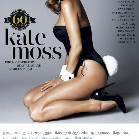
გაიგეთ მეტი:
ჰოლივუდი
,
შარლიზ ტერონი
,
ფლეიბოი
,
მადონა
,
ლინდსი ლოჰანი
,
დრიუ ბერიმორი
,
Playboy