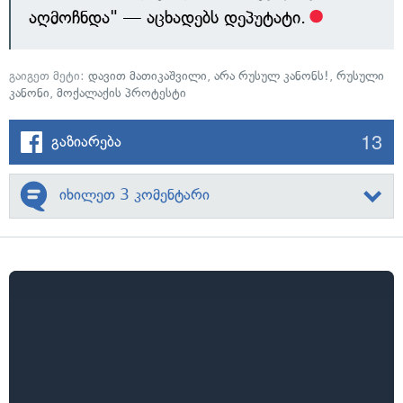
აღმოჩნდა" — აცხადებს დეპუტატი.
გაიგეთ მეტი:
დავით მათიკაშვილი
,
არა რუსულ კანონს!
,
რუსული
კანონი
,
მოქალაქის პროტესტი
13
გაზიარება
იხილეთ 3 კომენტარი