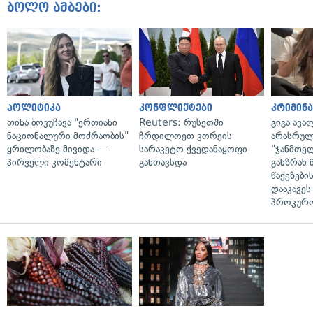
ბოლო ამბები:
პოლიტიკა
კონფლიქტები
კრიმინ
თინა ბოკუჩავა "ერთიანი
Reuters: რუსეთში
გიგა ავა
ნაციონალური მოძრაობის"
ჩრდილოეთ კორეის
არასრულ
ყრილობაზე მივიდა —
სარაკეტო ქვედანაყოფი
"ჯანმთე
პირველი კომენტარი
განთავსდა
განზრახ 
წაქეზები
დააკავეს
პროკურ