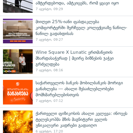
აშტერდებოდა, ამტკიცებს, რომ ყვავი იყო
7 აგვისტო, 09:29
მიიღეთ 25%-იანი ფასდაკლება
კომფორტერში შერჩეულ კოლექციაზე ნაწილ-
ნაწილ გადახდისას
7 აგვისტო, 09:27
Wine Square X Lunatic ერთმანეთის
მხარდასაჭერად | მცირე ბიზნესის ჯაჭვი
გრძელდება
7 აგვისტო, 08:16
საქართველოს ბანკის მობილბანკის მორიგი
განახლება — ახალი შესაძლებლობები
მომხმარებლებისთვის
7 აგვისტო, 07:12
ქართველი ფიზიკოსის ახალი კვლევა: ინოუეს
ტელესკოპმა მზის მაგნიტური ველის
უნიკალური კადრები გადაიღო
6 აგვისტო, 17:20