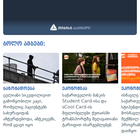
ბოლო ამბები:
საზოგადოება
ეკონომიკა
ეკონომ
ცელიანი სიკვდილივით
საქართველოს ბანკის
ისწავლე
გამოწყობილი კაცი,
Student Card-ისა და
საქართვ
რომელიც პაციენტებს
sCool Card-ის
სტიპენდ
სახურავიდან
მფლობელები ქუთაისში
მოსწავლ
აშტერდებოდა, ამტკიცებს,
ტრანსპორტზე შეღავათიანი
შექმნილ
რომ ყვავი იყო
ტარიფით ისარგებლებენ
პროგრამ
დაიწყო