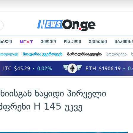
×
ნალი
NE
T
ვიდეო
ოპ-ედი
ქვიზები
საკითხ
ყოფილად
მთავარია გჯეროდეს
მართლმსაჯულება
პოლიტიკა
ნიისგან ნაყიდი პირველი
მფრენი H 145 უკვე