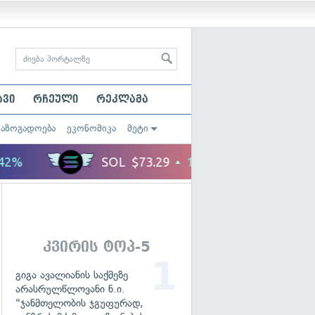
ავი
რჩეული
რეკლამა
საზოგადოება
ეკონომიკა
მეტი
კვირის ტოპ-5
გიგა ავალიანის საქმეზე
არასრულწლოვანი ნ.ი.
"ჯანმთელობის ჯგუფურად,