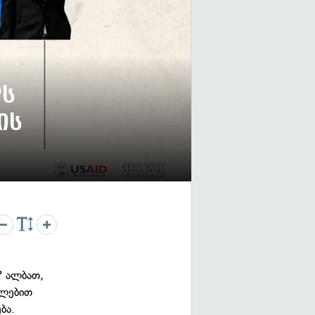
ლს
ის
? ალბათ,
ილებით
ბა.