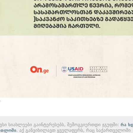
e
ავსი სიახლეები გაინტერესებს, შემოგვიერთდი ჯგუფში:
რა ხ
. აქ განვიხილავთ ყველაფერს, რაც საქართველოში
რთლოში