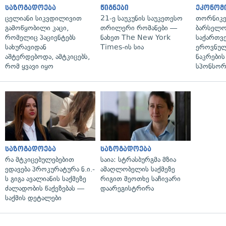
საზოგადოება
წიგნები
ეკონომ
ცელიანი სიკვდილივით
21-ე საუკუნის საუკეთესო
თორნიკე
გამოწყობილი კაცი,
თრილერი რომანები —
ბარსელონ
რომელიც პაციენტებს
ნახეთ The New York
საქართვ
სახურავიდან
Times-ის სია
ეროვნულ
აშტერდებოდა, ამტკიცებს,
ნაკრები
რომ ყვავი იყო
სპონსორ
საზოგადოება
საზოგადოება
რა მტკიცებულებებით
საია: სტრასბურგმა მზია
ედავება პროკურატურა ნ.ი.-
ამაღლობელის საქმეზე
ს გიგა ავალიანის საქმეზე
რიგით მეოთხე საჩივარი
ძალადობის წაქეზებას —
დაარეგისტრირა
საქმის დეტალები