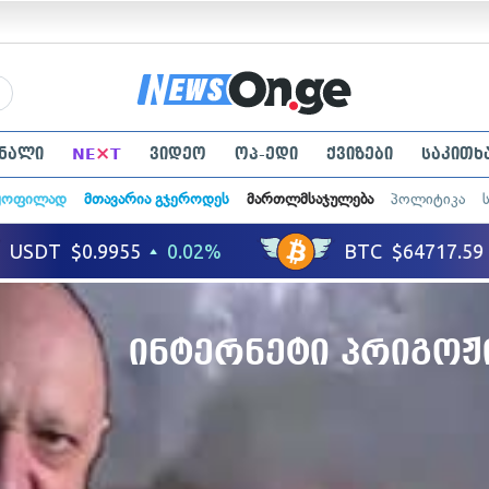
×
ნალი
NE
T
ვიდეო
ოპ-ედი
ქვიზები
საკითხ
ყოფილად
მთავარია გჯეროდეს
მართლმსაჯულება
პოლიტიკა
ინტერნეტი პრიგოჟ