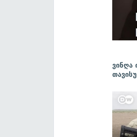
ვინღა
თავის