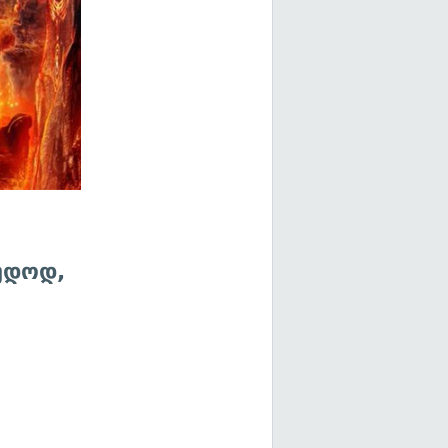
აუდოდ,