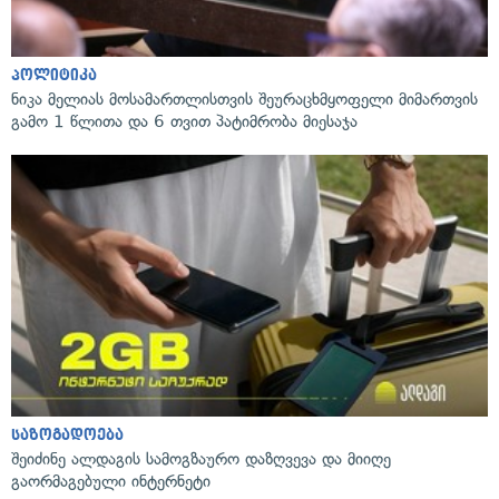
პოლიტიკა
ნიკა მელიას მოსამართლისთვის შეურაცხმყოფელი მიმართვის
გამო 1 წლითა და 6 თვით პატიმრობა მიესაჯა
საზოგადოება
შეიძინე ალდაგის სამოგზაურო დაზღვევა და მიიღე
გაორმაგებული ინტერნეტი