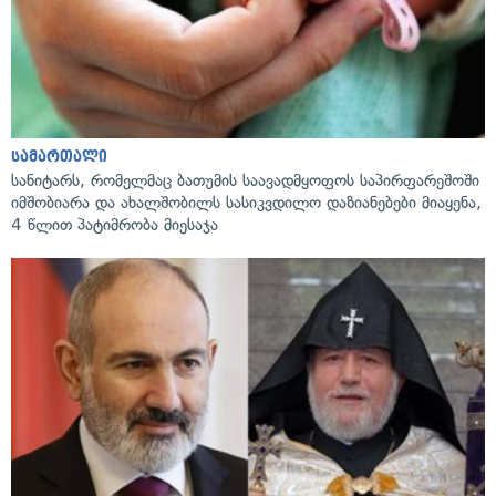
სამართალი
სანიტარს, რომელმაც ბათუმის საავადმყოფოს საპირფარეშოში
იმშობიარა და ახალშობილს სასიკვდილო დაზიანებები მიაყენა,
4 წლით პატიმრობა მიესაჯა