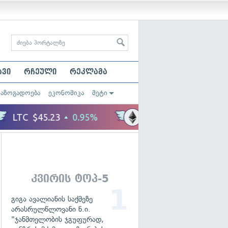
ავი
რჩეული
რეკლამა
საზოგადოება
ეკონომიკა
მეტი
კვირის ტოპ-5
გიგა ავალიანის საქმეზე
არასრულწლოვანი ნ.ი.
"ჯანმთელობის ჯგუფურად,