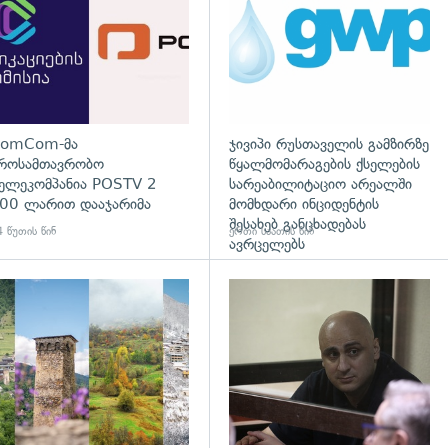
omCom-მა
ჯივიპი რუსთაველის გამზირზე
როსამთავრობო
წყალმომარაგების ქსელების
ელეკომპანია POSTV 2
სარეაბილიტაციო არეალში
00 ლარით დააჯარიმა
მომხდარი ინციდენტის
შესახებ განცხადებას
 წუთის წინ
ერთი საათის წინ
ავრცელებს
დახედვა
გადახედვა