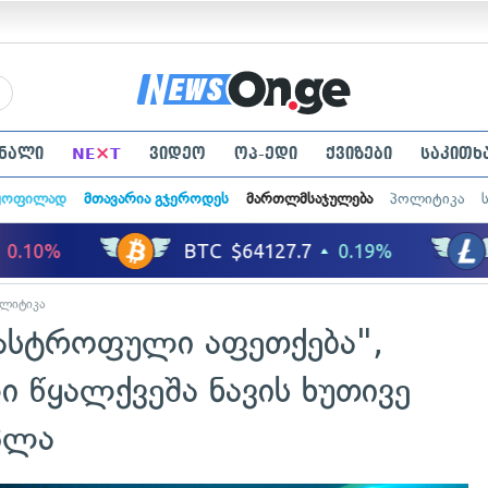
×
ნალი
NE
T
ვიდეო
ოპ-ედი
ქვიზები
საკითხ
ყოფილად
მთავარია გჯეროდეს
მართლმსაჯულება
პოლიტიკა
ლიტიკა
ტასტროფული აფეთქება",
 წყალქვეშა ნავის ხუთივე
პლა