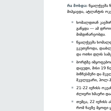
წყალქვეშა ნ
რა მოხდა:
მიჰყავდა, ატლანტის ოკ
ხომალდთან კავშირ
გაწყდა — ამ დროი
მიმდინარეობდა.
წყალქვეშა ხომალ
ეკუთვნოდა, დაახლო
და ოთხი დღის სამ
ბორტზე იმყოფებოდ
დავუდი, მისი 19 
ბიზნესმენი და მკვ
მკვლევარი, პოლ-
21-22 ივნისს ოკეა
ძლიერი ხმაური დაა
თუმცა, 22 ივნისს 
რომ ნავზე მყოფი 