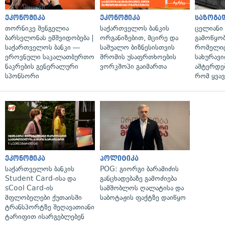
ეკონომიკა
ეკონომიკა
საზოგა
თორნიკე შენგელია
საქართველოს ბანკის
ცელიანი
ბარსელონას ემშვიდობება |
ორგანიზებით, მცირე და
გამოწყობ
საქართველოს ბანკი —
საშუალო ბიზნესისთვის
რომელიც
ეროვნული საკალათბურთო
შრომის უსაფრთხოების
სახურავი
ნაკრების გენერალური
ვორკშოპი გაიმართა
აშტერდებ
სპონსორი
რომ ყვავ
ეკონომიკა
პოლიტიკა
საქართველოს ბანკის
POG: გიორგი ბარამიძის
Student Card-ისა და
განცხადებაზე გამოძიება
sCool Card-ის
სამშობლოს ღალატისა და
მფლობელები ქუთაისში
საბოტაჟის ფაქტზე დაიწყო
ტრანსპორტზე შეღავათიანი
ტარიფით ისარგებლებენ