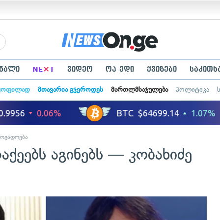
×
ნალი
NE
T
ვიდეო
ოპ-ედი
ქვიზები
საკითხ
ყოფილად
მთავარია გჯეროდეს
მართლმსაჯულება
პოლიტიკა
ზოგადოება
აქეებს აგინებს — კობახიძე