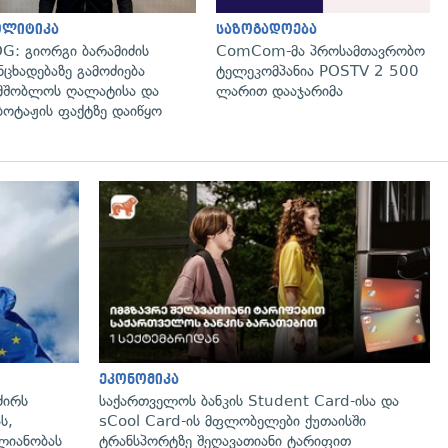
ოლიტიკა
საზოგადოება
G: გიორგი ბარამიძის
ComCom-მა პროსამთავრობო
ნცხადებაზე გამოძიება
ტელეკომპანია POSTV 2 500
მშობლოს ღალატისა და
ლარით დააჯარიმა
ბოტაჟის ფაქტზე დაიწყო
გადახედვა
ეკონომიკა
ძირს
საქართველოს ბანკის Student Card-ისა და
ს,
sCool Card-ის მფლობელები ქუთაისში
ლიანობას
ტრანსპორტზე შეღავათიანი ტარიფით