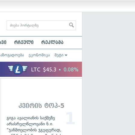
ავი
რჩეული
რეკლამა
საზოგადოება
ეკონომიკა
მეტი
კვირის ტოპ-5
გიგა ავალიანის საქმეზე
არასრულწლოვანი ნ.ი.
"ჯანმთელობის ჯგუფურად,