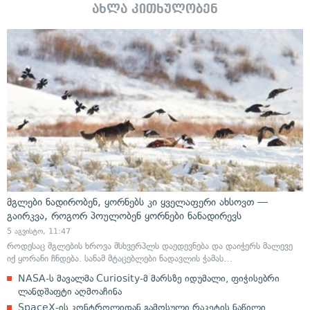
ახლა კითხულობენ
მგლები ნადირობენ, ყორნებს კი ყველაფერი ახსოვთ —
გაირკვა, როგორ პოულობენ ყორნები ნანადირევს
5 აგვისტო, 11:47
როდესაც მგლების ხროვა მსხვერპლს დაედევნება და დაიჭერს მალევე
იქ ყორანი ჩნდება. სანამ მტაცებლები ნადავლის ჭამას…
NASA-ს მავალმა Curiosity-მ მარსზე იდუმალი, ფიჭისებრი
ლანდშაფტი აღმოაჩინა
SpaceX-ის კონტროლიდან გამოსული რაკეტის ნაწილი