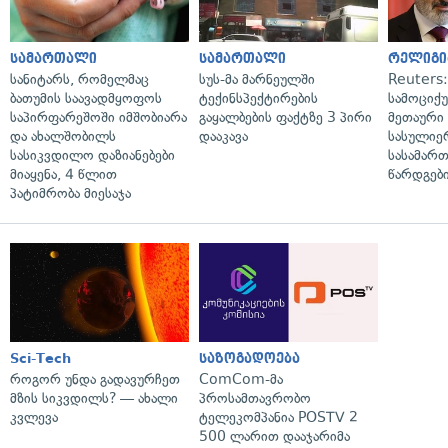
სამართალი
სამართალი
რელიგი
სანიტარს, რომელმაც
სუს-მა მარნეულში
Reuters
ბათუმის საავადმყოფოს
ტექინსპექტირების
სამოციქ
საპირფარეშოში იმშობიარა
გაყალბების ფაქტზე 3 პირი
მეთაური 
და ახალშობილს
დააკავა
სასულიე
სასიკვდილო დაზიანებები
სასამარ
მიაყენა, 4 წლით
წარდგები
პატიმრობა მიესაჯა
Sci-Tech
საზოგადოება
როგორ უნდა გადავურჩეთ
ComCom-მა
მზის სიკვდილს? — ახალი
პროსამთავრობო
კვლევა
ტელეკომპანია POSTV 2
500 ლარით დააჯარიმა