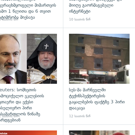
ეურაცხმყოფელი მიმართვის
მიიღე გაორმაგებული
ამო 1 წლითა და 6 თვით
ინტერნეტი
ატიმრობა მიესაჯა
 საათის წინ
10 საათის წინ
გადახედვა
euters: სომხეთის
სუს-მა მარნეულში
ამოციქულო ეკლესიის
ტექინსპექტირების
ეთაური და ექვსი
გაყალბების ფაქტზე 3 პირი
ასულიერო პირი
დააკავა
ასამართლოს წინაშე
 საათის წინ
12 საათის წინ
არდგებიან