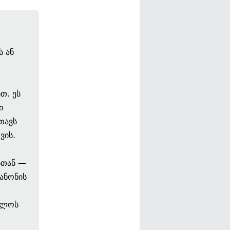
ს ან
თ. ეს
ი
 თავს
ვის.
სთან —
ანონის
ელოს