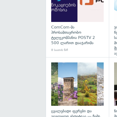
ComCom-მა
ჯ
პროსამთავრობო
წ
ტელეკომპანია POSTV 2
ს
500 ლარით დააჯარიმა
მ
შ
8 საათის წინ
9 
ა
გა
ცვალებადი ფერები და
ნ
უცვლელი ესთეტიკა — ჩემი
მ