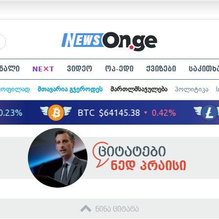
×
ნალი
NE
T
ვიდეო
ოპ-ედი
ქვიზები
საკითხ
ყოფილად
მთავარია გჯეროდეს
მართლმსაჯულება
პოლიტიკა
ნედ პრაისი
წინა ციტატა