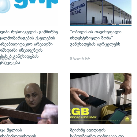
ივიპი რუსთაველის გამზირზე
"თბილისის თავისუფალი
ყალმომარაგების ქსელების
ინდუსტრიული ზონა"
არეაბილიტაციო არეალში
განცხადებას ავრცელებს
ომხდარი ინციდენტის
ესახებ განცხადებას
საათის წინ
9 საათის წინ
ვრცელებს
დახედვა
გადახედვა
იკა მელიას
შეიძინე ალდაგის
ოსამართლისთვის
სამოგზაურო დაზღვევა და