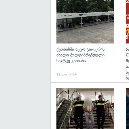
ქუთაისში ავტო გალერის
რ
ახალი მულტიბრენდული
C
სივრცე გაიხსნა
შ
ს
ს
12 საათის წინ
13
ხ
გა