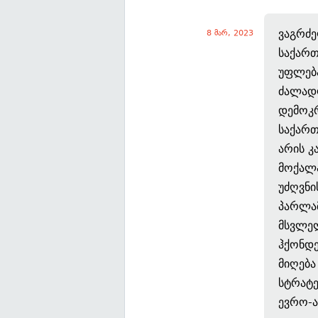
ვაგრძე
8 მარ, 2023
საქართ
უფლება
ძალადო
დემოკ
საქართ
არის კ
მოქალა
უძღვნი
პარლამ
მსვლელ
ჰქონდე
მიღება
სტრატე
ევრო-