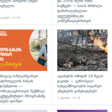
რეული ასოებით (თემა:
და 2008 წლის ომის
აფხული)
საქმეები — საიას ბრძოლა
დაზარალებულთა
უფლებებისა და
 აგვისტო, 12:00
7 აგვისტო, 11:53
კომპენსაციებისთვის
დახედვა
სწავლე საზღვარგარეთ
აგვისტოს ომიდან 18 წელი
აქართველოს ბანკის
გავიდა — ევროპული
ტიპენდიით —
სახელმწიფოების საგარეო
ოსწავლეებისთვის შექმნილ
უწყებების განცხადებები
აერთაშორისო პროგრამაზე
 აგვისტო, 10:57
7 აგვისტო, 10:39
იღება დაიწყო