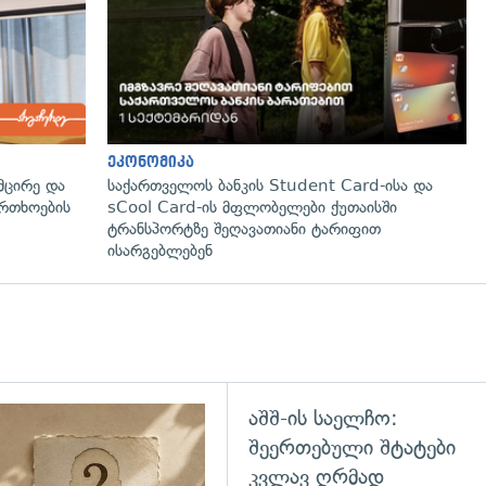
ეკონომიკა
მცირე და
საქართველოს ბანკის Student Card-ისა და
ფრთხოების
sCool Card-ის მფლობელები ქუთაისში
ტრანსპორტზე შეღავათიანი ტარიფით
ისარგებლებენ
აშშ-ის საელჩო:
დახედვა
შეერთებული შტატები
კვლავ ღრმად