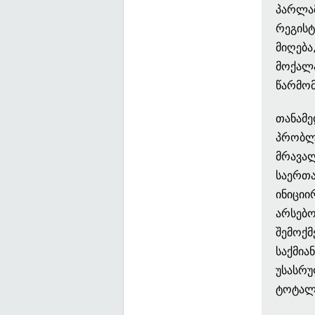
პარლამ
რეგისტ
მიღება
მოქალა
წარმომ
თანამე
პრობლე
მრავალ
საერთა
ინიციი
არსებო
შემოქმ
საქმია
უსასრუ
ტოტალი