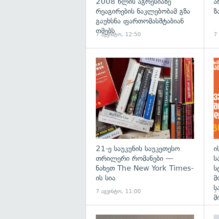
2008 წლის აგრესიაზე
ა
რეაგირების ნაკლებობამ გზა
ზ
გაუხსნა ფართომასშტაბიან
ომებს
7 აგვისტო, 12:50
7
გა
21-ე საუკუნის საუკეთესო
ი
თრილერი რომანები —
ს
ნახეთ The New York Times-
ს
ის სია
მ
ს
7 აგვისტო, 11:00
7
მ