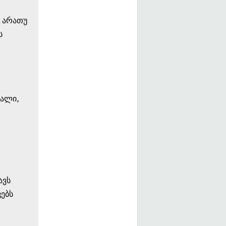
ს არათუ
ს
ფალი,
ავს
ებს