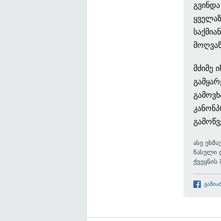
გვინდა
ყველაზ
საქმია
მოღვაწ
მძიმე 
გამყარ
გამოვხ
კანონპ
გამოწვ
ასე
ეხმა
წასული 
ქვეყნის
გაზია