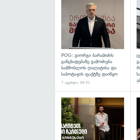
გა
POG: გიორგი ბარამიძის
ც
განცხადებაზე გამოძიება
გ
სამშობლოს ღალატისა და
რ
საბოტაჟის ფაქტზე დაიწყო
ს
ა
7 აგვისტო, 09:31
7