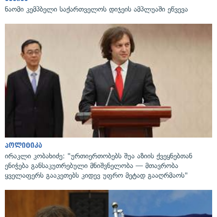
ნაომი კემპბელი საქართველოს დიჯეის ამპლუაში ეწვევა
პოლიტიკა
ირაკლი კობახიძე: "ურთიერთობებს შუა აზიის ქვეყნებთან
ენიჭება განსაკუთრებული მნიშვნელობა — მთავრობა
ყველაფერს გააკეთებს კიდევ უფრო მეტად გააღრმაოს"