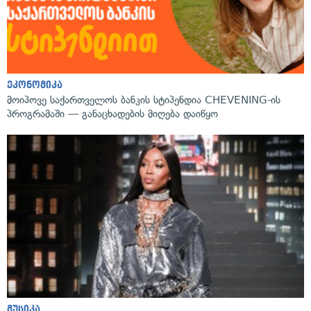
ეკონომიკა
მოიპოვე საქართველოს ბანკის სტიპენდია CHEVENING-ის
პროგრამაში — განაცხადების მიღება დაიწყო
მუსიკა