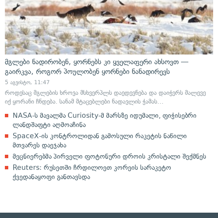
მგლები ნადირობენ, ყორნებს კი ყველაფერი ახსოვთ —
გაირკვა, როგორ პოულობენ ყორნები ნანადირევს
5 აგვისტო, 11:47
როდესაც მგლების ხროვა მსხვერპლს დაედევნება და დაიჭერს მალევე
იქ ყორანი ჩნდება. სანამ მტაცებლები ნადავლის ჭამას…
NASA-ს მავალმა Curiosity-მ მარსზე იდუმალი, ფიჭისებრი
ლანდშაფტი აღმოაჩინა
SpaceX-ის კონტროლიდან გამოსული რაკეტის ნაწილი
მთვარეს დაეჯახა
მეცნიერებმა პირველი ფოტონური დროის კრისტალი შექმნეს
Reuters: რუსეთში ჩრდილოეთ კორეის სარაკეტო
ქვედანაყოფი განთავსდა