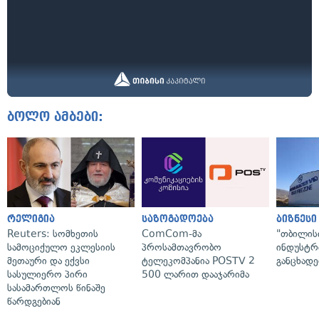
ბოლო ამბები:
რელიგია
საზოგადოება
ბიზნესი
Reuters: სომხეთის
ComCom-მა
"თბილის
სამოციქულო ეკლესიის
პროსამთავრობო
ინდუსტრ
მეთაური და ექვსი
ტელეკომპანია POSTV 2
განცხადე
სასულიერო პირი
500 ლარით დააჯარიმა
სასამართლოს წინაშე
წარდგებიან