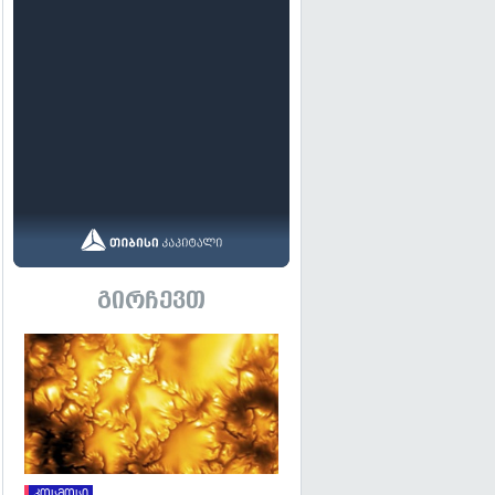
გირჩევთ
გადახედვა