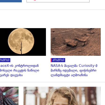
გადახედვა
გადახედვა
ოსმოსი
კოსმოსი
aceX-ის კონტროლიდან
NASA-ს მავალმა Curiosity-მ
მოსული რაკეტის ნაწილი
მარსზე იდუმალი, ფიჭისებრი
ვარეს დაეჯახა
ლანდშაფტი აღმოაჩინა
გადახედვა