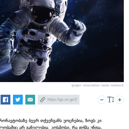
ფოტო: innovation news network
რონავტობაზე ბევრ თქვენგანს უოცნებია, ზოგს კი
ობაშიც არ განელებია. კოსმოსი, რა თქმა უნდა,