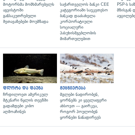
მოტორსმა მომხმარებელს
საქართველოს ბანკი CEE
PSP-ს სა
აგვისტოში
კატეგორიაში საუკეთესო
მზისგან 
განსაკუთრებული
ბანკად დაასახელა
აუცილებლ
შეთავაზებები მოუმზადა
კორპორატიული
სოციალური
პასუხისმგებლობის
მიმართულებით
ფლორა და ფაუნა
მეცნიერება
ჩრდილოეთ ამერიკულ
მგლები ნადირობენ,
მტკნარი წყლის თევზში
ყორნებს კი ყველაფერი
გადამდები კიბო
ახსოვთ — გაირკვა,
აღმოაჩინეს
როგორ პოულობენ
ყორნები ნანადირევს