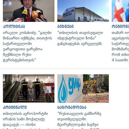
პოლიტიკა
ბიზნესი
რეგიონ
ირაკლი კობახიძე: "ყალბი
"თბილისის თავისუფალი
თამარ ი
შინაარსი იქმნება, თითქოს
ინდუსტრიული ზონა"
აგვისტო
საქართველოში
განცხადებას ავრცელებს
საქართვ
უარყოფითი გარემოა
მომხმარ
შექმნილი რუსი
რომ თბი
ტურისტებისთვის"
4 საათში
კრიმინალი
საზოგადოება
თბილისის აეროპორტში
"რუსთაველის გამზირზე
ირანის სამი მოქალაქე
თვითმცლელში
დააკავეს — ისინი
მცირეწლოვანი ბავშვი