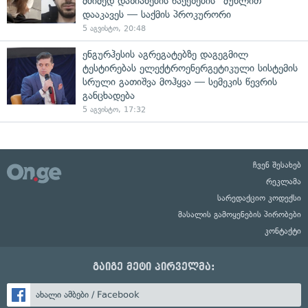
მძიმედ დაზიანების წაქეზების" მუხლით
დააკავეს — საქმის პროკურორი
5 აგვისტო, 20:48
ენგურჰესის აგრეგატებზე დაგეგმილ
ტესტირებას ელექტროენერგეტიკული სისტემის
სრული გათიშვა მოჰყვა — სემეკის წევრის
განცხადება
5 აგვისტო, 17:32
ჩვენ შესახებ
რეკლამა
სარედაქციო კოდექსი
მასალის გამოყენების პირობები
კონტაქტი
გაიგე მეტი პირველმა:
ახალი ამბები / Facebook