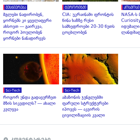
მეცნიერება
ტერორიზმი
კოსმოსი
მგლები ნადირობენ,
CIA: უკრაინაში ფრონტის
NASA-ს 
ყორნებს კი ყველაფერი
წინა ხაზზე რუსი
Curiosit
ახსოვთ — გაირკვა,
სამხედროები 20-30 წუთს
იდუმალი
როგორ პოულობენ
ცოცხლობენ
ლანდშაფ
ყორნები ნანადირევს
Sci-Tech
Sci-Tech
როგორ უნდა გადავურჩეთ
ამაზონის ჯუნგლებში
მზის სიკვდილს? — ახალი
ფარული სტრუქტურები
კვლევა
იპოვეს — აკვირის
ცივილიზაციის კვალი