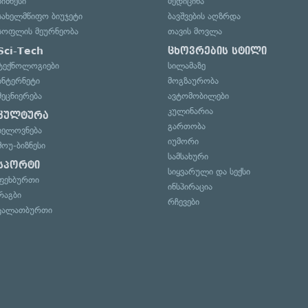
ბიზნესი
მედიცინა
სახელმწიფო ბიუჯეტი
ბავშვების აღზრდა
სოფლის მეურნეობა
თავის მოვლა
Sci-Tech
ცხოვრების სტილი
ტექნოლოგიები
სილამაზე
ინტერნეტი
მოგზაურობა
მეცნიერება
ავტომობილები
კულინარია
კულტურა
გართობა
ხელოვნება
იუმორი
შოუ-ბიზნესი
სამსახური
სპორტი
სიყვარული და სექსი
ფეხბურთი
ინსპირაცია
რაგბი
რჩევები
კალათბურთი