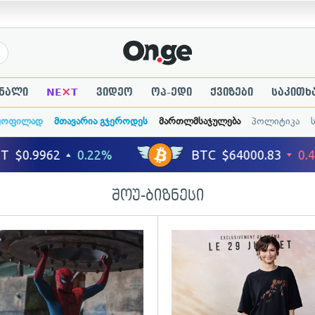
×
ნალი
NE
T
ვიდეო
ოპ-ედი
ქვიზები
საკითხ
ყოფილად
მთავარია გჯეროდეს
მართლმსაჯულება
პოლიტიკა
შოუ-ბიზნესი
ადახედვა
გადახედვა