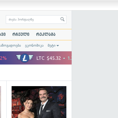
ავი
რჩეული
რეკლამა
საზოგადოება
ეკონომიკა
მეტი
გადახედვა
გადახედვა