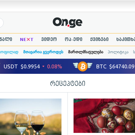
×
ნალი
NE
T
ვიდეო
ოპ-ედი
ქვიზები
საკითხ
ყოფილად
მთავარია გჯეროდეს
მართლმსაჯულება
პოლიტიკა
რეცეპტები