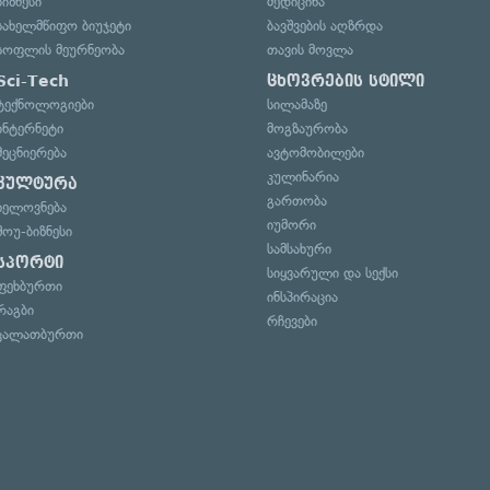
ბიზნესი
მედიცინა
სახელმწიფო ბიუჯეტი
ბავშვების აღზრდა
სოფლის მეურნეობა
თავის მოვლა
Sci-Tech
ცხოვრების სტილი
ტექნოლოგიები
სილამაზე
ინტერნეტი
მოგზაურობა
მეცნიერება
ავტომობილები
კულინარია
კულტურა
გართობა
ხელოვნება
იუმორი
შოუ-ბიზნესი
სამსახური
სპორტი
სიყვარული და სექსი
ფეხბურთი
ინსპირაცია
რაგბი
რჩევები
კალათბურთი