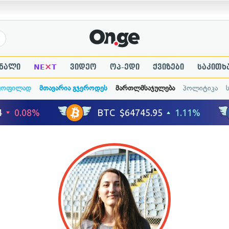
×
ნალი
NE
T
ვიდეო
ოპ-ედი
ქვიზები
საკითხ
ყოფილად
მთავარია გჯეროდეს
მართლმსაჯულება
პოლიტიკა