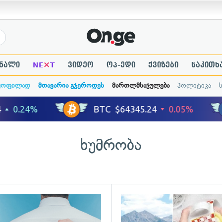
×
ნალი
NE
T
ვიდეო
ოპ-ედი
ქვიზები
საკითხ
ყოფილად
მთავარია გჯეროდეს
მართლმსაჯულება
პოლიტიკა
ხუმრობა
ადახედვა