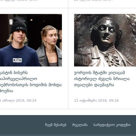
გადახედვა
ჯასტინ ბიბერს
ჯორჯიის შტატში ვიღაცამ
საპირველაპრილო
ისტორიულ ძეგლს ბრიალა
ხუმრობისთვის ბოდიშის მოხდა
თვალები დაუმაგრა
მოუწია
3 აპრილი 2019, 09:24
15 ოქტომბერი 2018, 09:26
ჩვენ შესახებ
რეკლამა
სარედაქციო კოდექსი