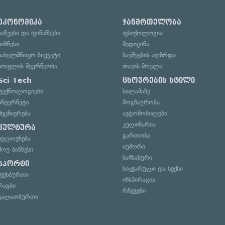
ეკონომიკა
ჯანმრთელობა
ბანკები და ფინანსები
ფსიქოლოგია
ბიზნესი
მედიცინა
სახელმწიფო ბიუჯეტი
ბავშვების აღზრდა
სოფლის მეურნეობა
თავის მოვლა
Sci-Tech
ცხოვრების სტილი
ტექნოლოგიები
სილამაზე
ინტერნეტი
მოგზაურობა
მეცნიერება
ავტომობილები
კულინარია
კულტურა
გართობა
ხელოვნება
იუმორი
შოუ-ბიზნესი
სამსახური
სპორტი
სიყვარული და სექსი
ფეხბურთი
ინსპირაცია
რაგბი
რჩევები
კალათბურთი