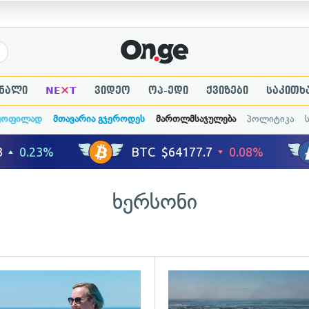
×
ნალი
NE
T
ვიდეო
ოპ-ედი
ქვიზები
საკითხ
ყოფილად
მთავარია გჯეროდეს
მართლმსაჯულება
პოლიტიკა
ხერსონი
ადახედვა