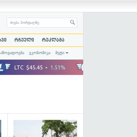
ავი
რჩეული
რეკლამა
საზოგადოება
ეკონომიკა
მეტი
გადახედვა
გადახედვა