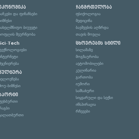
ეკონომიკა
ჯანმრთელობა
ბანკები და ფინანსები
ფსიქოლოგია
ბიზნესი
მედიცინა
სახელმწიფო ბიუჯეტი
ბავშვების აღზრდა
სოფლის მეურნეობა
თავის მოვლა
Sci-Tech
ცხოვრების სტილი
ტექნოლოგიები
სილამაზე
ინტერნეტი
მოგზაურობა
მეცნიერება
ავტომობილები
კულინარია
კულტურა
გართობა
ხელოვნება
იუმორი
შოუ-ბიზნესი
სამსახური
სპორტი
სიყვარული და სექსი
ფეხბურთი
ინსპირაცია
რაგბი
რჩევები
კალათბურთი