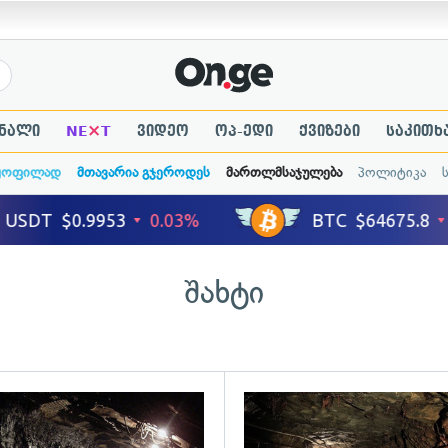
×
ნალი
NE
T
ვიდეო
ოპ-ედი
ქვიზები
საკითხ
ყოფილად
მთავარია გჯეროდეს
მართლმსაჯულება
პოლიტიკა
შახტი
ადახედვა
გადახედვა