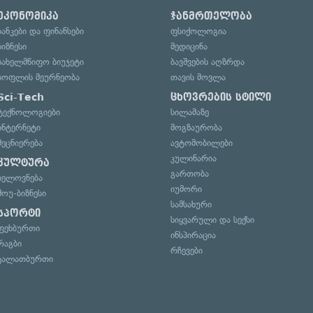
ეკონომიკა
ჯანმრთელობა
ბანკები და ფინანსები
ფსიქოლოგია
ბიზნესი
მედიცინა
სახელმწიფო ბიუჯეტი
ბავშვების აღზრდა
სოფლის მეურნეობა
თავის მოვლა
Sci-Tech
ცხოვრების სტილი
ტექნოლოგიები
სილამაზე
ინტერნეტი
მოგზაურობა
მეცნიერება
ავტომობილები
კულინარია
კულტურა
გართობა
ხელოვნება
იუმორი
შოუ-ბიზნესი
სამსახური
სპორტი
სიყვარული და სექსი
ფეხბურთი
ინსპირაცია
რაგბი
რჩევები
კალათბურთი