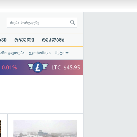
ავი
რჩეული
რეკლამა
საზოგადოება
ეკონომიკა
მეტი
გადახედვა
გადახედვა