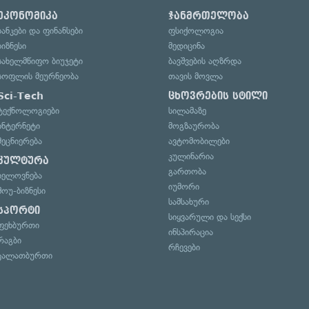
ეკონომიკა
ჯანმრთელობა
ბანკები და ფინანსები
ფსიქოლოგია
ბიზნესი
მედიცინა
სახელმწიფო ბიუჯეტი
ბავშვების აღზრდა
სოფლის მეურნეობა
თავის მოვლა
Sci-Tech
ცხოვრების სტილი
ტექნოლოგიები
სილამაზე
ინტერნეტი
მოგზაურობა
მეცნიერება
ავტომობილები
კულინარია
კულტურა
გართობა
ხელოვნება
იუმორი
შოუ-ბიზნესი
სამსახური
სპორტი
სიყვარული და სექსი
ფეხბურთი
ინსპირაცია
რაგბი
რჩევები
კალათბურთი