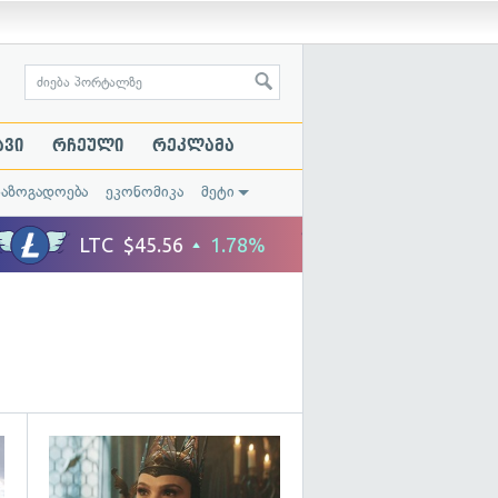
ავი
რჩეული
რეკლამა
საზოგადოება
ეკონომიკა
მეტი
გადახედვა
გადახედვა