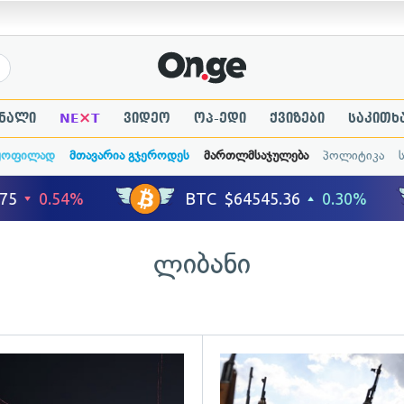
×
ნალი
NE
T
ვიდეო
ოპ-ედი
ქვიზები
საკითხ
ყოფილად
მთავარია გჯეროდეს
მართლმსაჯულება
პოლიტიკა
ლიბანი
ადახედვა
გადახედვა