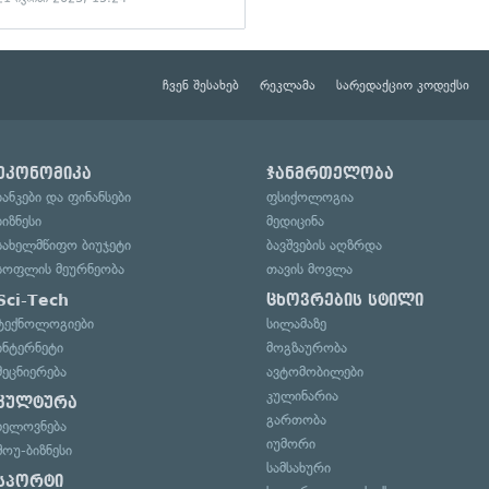
ჩვენ შესახებ
რეკლამა
სარედაქციო კოდექსი
ეკონომიკა
ჯანმრთელობა
ბანკები და ფინანსები
ფსიქოლოგია
ბიზნესი
მედიცინა
სახელმწიფო ბიუჯეტი
ბავშვების აღზრდა
სოფლის მეურნეობა
თავის მოვლა
Sci-Tech
ცხოვრების სტილი
ტექნოლოგიები
სილამაზე
ინტერნეტი
მოგზაურობა
მეცნიერება
ავტომობილები
კულინარია
კულტურა
გართობა
ხელოვნება
იუმორი
შოუ-ბიზნესი
სამსახური
სპორტი