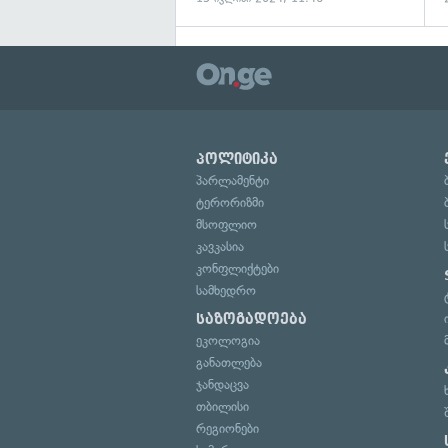
პოლიტიკა
პარლამენტი
ტერორიზმი
მსოფლიო
კავკასია
კონფლიქტები
სამხედრო
საზოგადოება
ეკოლოგია
განათლება
ჯანდაცვა
თბილისი
რეგიონები