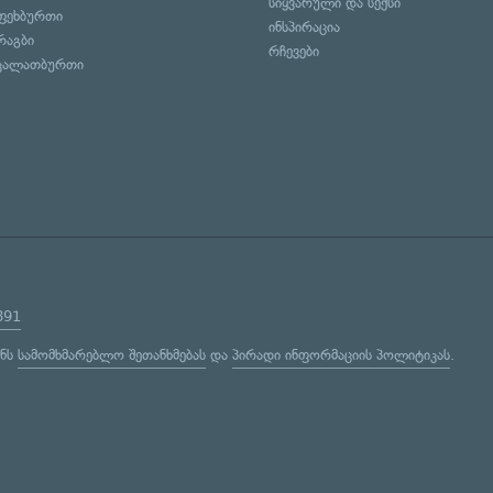
სიყვარული და სექსი
ფეხბურთი
ინსპირაცია
რაგბი
რჩევები
კალათბურთი
891
ენს
სამომხმარებლო შეთანხმებას
და
პირადი ინფორმაციის პოლიტიკას
.