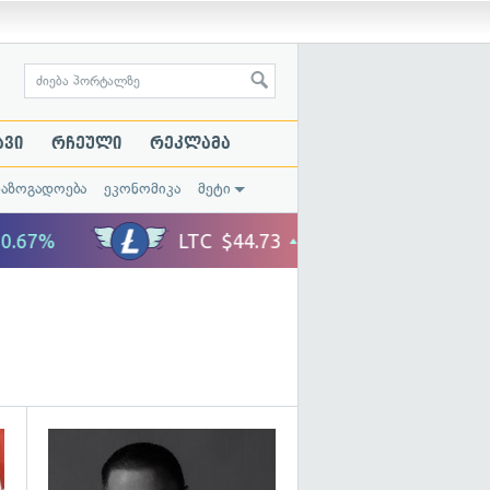
ავი
რჩეული
რეკლამა
საზოგადოება
ეკონომიკა
მეტი
გადახედვა
გადახედვა