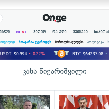
×
ნალი
NE
T
ვიდეო
ოპ-ედი
ქვიზები
საკითხ
ყოფილად
მთავარია გჯეროდეს
მართლმსაჯულება
პოლიტიკა
კახა წიქარიშვილი
ადახედვა
გადახედვა