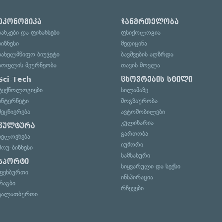
ეკონომიკა
ჯანმრთელობა
ბანკები და ფინანსები
ფსიქოლოგია
ბიზნესი
მედიცინა
სახელმწიფო ბიუჯეტი
ბავშვების აღზრდა
სოფლის მეურნეობა
თავის მოვლა
Sci-Tech
ცხოვრების სტილი
ტექნოლოგიები
სილამაზე
ინტერნეტი
მოგზაურობა
მეცნიერება
ავტომობილები
კულინარია
კულტურა
გართობა
ხელოვნება
იუმორი
შოუ-ბიზნესი
სამსახური
სპორტი
სიყვარული და სექსი
ფეხბურთი
ინსპირაცია
რაგბი
რჩევები
კალათბურთი