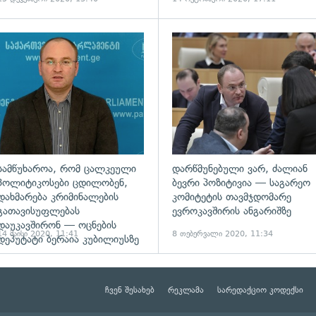
ადახედვა
გადახედვა
სამწუხაროა, რომ ცალკეული
დარწმუნებული ვარ, ძალიან
პოლიტიკოსები ცდილობენ,
ბევრი პოზიტივია — საგარეო
დახმარება კრიმინალების
კომიტეტის თავმჯდომარე
გათავისუფლებას
ევროკავშირის ანგარიშზე
დაუკავშირონ — ოცნების
14 მაისი 2020, 11:41
8 თებერვალი 2020, 11:34
დეპუტატი ბერაია კუბილიუსზე
ჩვენ შესახებ
რეკლამა
სარედაქციო კოდექსი