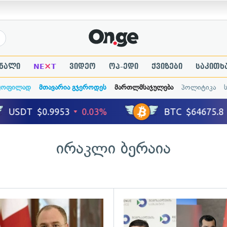
×
ნალი
NE
T
ვიდეო
ოპ-ედი
ქვიზები
საკითხ
ყოფილად
მთავარია გჯეროდეს
მართლმსაჯულება
პოლიტიკა
ირაკლი ბერაია
ადახედვა
გადახედვა