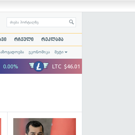
ავი
რჩეული
რეკლამა
საზოგადოება
ეკონომიკა
მეტი
გადახედვა
გადახედვა