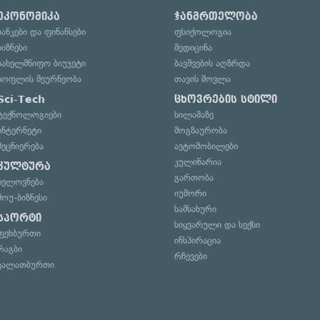
ეკონომიკა
ჯანმრთელობა
ბანკები და ფინანსები
ფსიქოლოგია
ბიზნესი
მედიცინა
სახელმწიფო ბიუჯეტი
ბავშვების აღზრდა
სოფლის მეურნეობა
თავის მოვლა
Sci-Tech
ცხოვრების სტილი
ტექნოლოგიები
სილამაზე
ინტერნეტი
მოგზაურობა
მეცნიერება
ავტომობილები
კულინარია
კულტურა
გართობა
ხელოვნება
იუმორი
შოუ-ბიზნესი
სამსახური
სპორტი
სიყვარული და სექსი
ფეხბურთი
ინსპირაცია
რაგბი
რჩევები
კალათბურთი