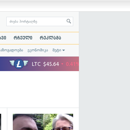
ავი
რჩეული
რეკლამა
საზოგადოება
ეკონომიკა
მეტი
გადახედვა
გადახედვა