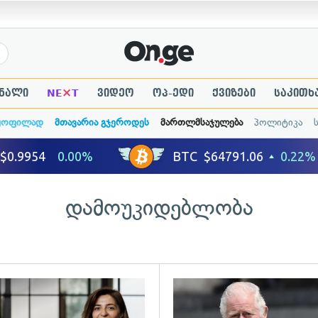
×
ნალი
NE
T
ვიდეო
ოპ-ედი
ქვიზები
საკითხ
ყოფილად
მთავარია გჯეროდეს
მართლმსაჯულება
პოლიტიკა
დამოუკიდებლობა