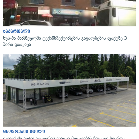
სამართალი
სუს-მა მარნეულში ტექინსპექტირების გაყალბების ფაქტზე 3
პირი დააკავა
ცხოვრების სტილი
ქუთაისში ავტო გალერის ახალი მულტიბრენდული სივრცე