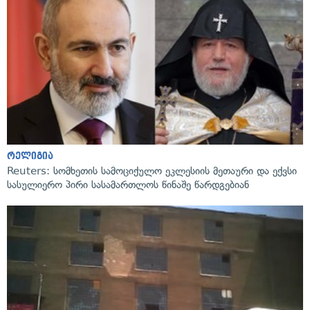
რელიგია
Reuters: სომხეთის სამოციქულო ეკლესიის მეთაური და ექვსი
სასულიერო პირი სასამართლოს წინაშე წარდგებიან