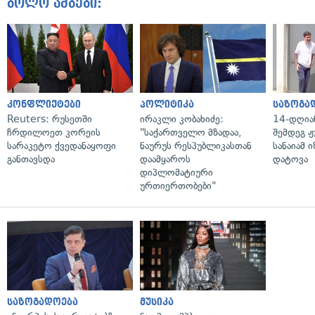
ბოლო ამბები:
კონფლიქტები
პოლიტიკა
საზოგა
Reuters: რუსეთში
ირაკლი კობახიძე:
14-დღია
ჩრდილოეთ კორეის
"საქართველო მზადაა,
შემდეგ ჟ
სარაკეტო ქვედანაყოფი
ნაურუს რესპუბლიკასთან
სანაიამ
განთავსდა
დაამყაროს
დატოვა
დიპლომატიური
ურთიერთობები"
საზოგადოება
მუსიკა