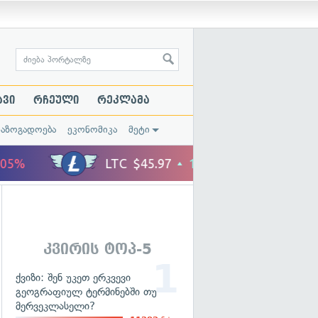
ავი
რჩეული
რეკლამა
საზოგადოება
ეკონომიკა
მეტი
კვირის ტოპ-5
ქვიზი: შენ უკეთ ერკვევი
გეოგრაფიულ ტერმინებში თუ
მერვეკლასელი?