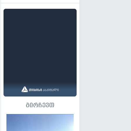
გირჩევთ
გადახედვა