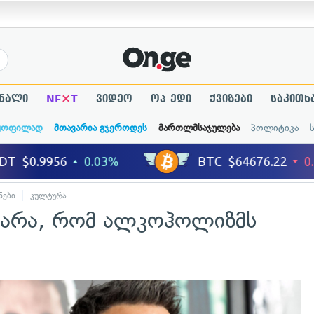
×
ნალი
NE
T
ვიდეო
ოპ-ედი
ქვიზები
საკითხ
ყოფილად
მთავარია გჯეროდეს
მართლმსაჯულება
პოლიტიკა
ნები
კულტურა
იარა, რომ ალკოჰოლიზმს