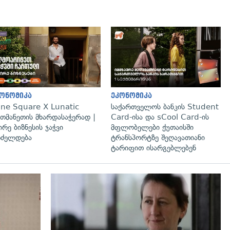
გადახედვა
ონომიკა
ეკონომიკა
ne Square X Lunatic
საქართველოს ბანკის Student
თმანეთის მხარდასაჭერად |
Card-ისა და sCool Card-ის
ირე ბიზნესის ჯაჭვი
მფლობელები ქუთაისში
ძელდება
ტრანსპორტზე შეღავათიანი
ტარიფით ისარგებლებენ
გადახედვა