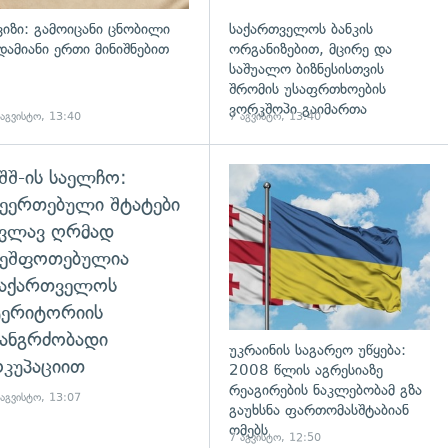
ვიზი: გამოიცანი ცნობილი
საქართველოს ბანკის
დამიანი ერთი მინიშნებით
ორგანიზებით, მცირე და
საშუალო ბიზნესისთვის
შრომის უსაფრთხოების
ვორკშოპი გაიმართა
 აგვისტო, 13:40
7 აგვისტო, 13:40
შშ-ის საელჩო:
დახედვა
ეერთებული შტატები
კვლავ ღრმად
შეშფოთებულია
საქართველოს
ტერიტორიის
ანგრძობადი
უკრაინის საგარეო უწყება:
კუპაციით
2008 წლის აგრესიაზე
რეაგირების ნაკლებობამ გზა
 აგვისტო, 13:07
გაუხსნა ფართომასშტაბიან
ომებს
7 აგვისტო, 12:50