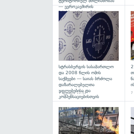
ტერიტორიულ მთლიანობას
— ევროკავშირის
პრესპიკერის განცხადება
გა
სტრასბურგის სასამართლო
2
და 2008 წლის ომის
თ
საქმეები — საიას ბრძოლა
ნ
დაზარალებულთა
ი
უფლებებისა და
7 აგვისტო, 11:53
7
კომპენსაციებისთვის
გა