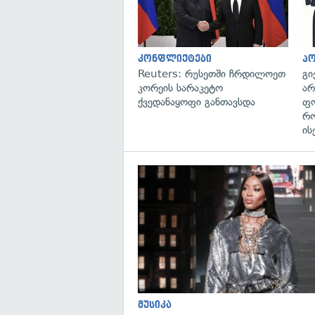
კონფლიქტები
პ
Reuters: რუსეთში ჩრდილოეთ
გი
კორეის სარაკეტო
არ
ქვედანაყოფი განთავსდა
ფო
რო
ის
მუსიკა