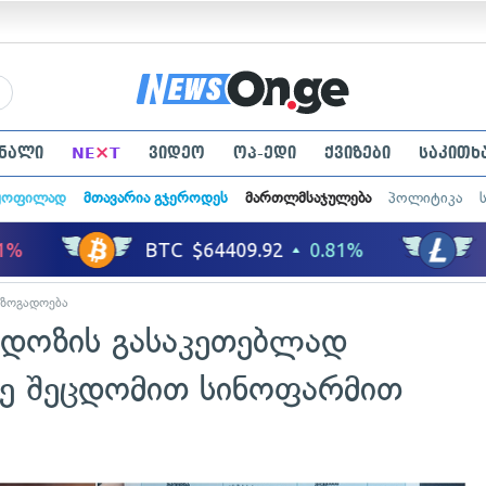
×
ნალი
NE
T
ვიდეო
ოპ-ედი
ქვიზები
საკითხ
ყოფილად
მთავარია გჯეროდეს
მართლმსაჯულება
პოლიტიკა
აზოგადოება
 დოზის გასაკეთებლად
ე შეცდომით სინოფარმით