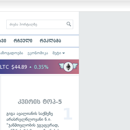
ავი
რჩეული
რეკლამა
საზოგადოება
ეკონომიკა
მეტი
კვირის ტოპ-5
გიგა ავალიანის საქმეზე
არასრულწლოვანი ნ.ი.
"ჯანმთელობის ჯგუფურად,