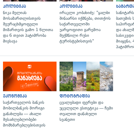
პოლიტიკა
პოლიტიკა
სამართ
ნიკა მელიას
ირაკლი კობახიძე: "ყალბი
სანიტარ
მოსამართლისთვის
შინაარსი იქმნება, თითქოს
ბათუმის
შეურაცხმყოფელი
საქართველოში
საპირფა
მიმართვის გამო 1 წლითა
უარყოფითი გარემოა
და ახალ
და 6 თვით პატიმრობა
შექმნილი რუსი
სასიკვდი
მიესაჯა
ტურისტებისთვის"
მიაყენა,
პატიმრობ
ეკონომიკა
ფოტოგრაფია
საქართველოს ბანკის
ცვალებადი ფერები და
მობილბანკის მორიგი
უცვლელი ესთეტიკა — ჩემი
განახლება — ახალი
თვალით დანახული
შესაძლებლობები
სვანეთი
მომხმარებლებისთვის