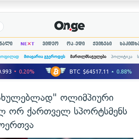
×
ნალი
NE
T
ვიდეო
ოპ-ედი
ქვიზები
საკითხ
ყოფილად
მთავარია გჯეროდეს
მართლმსაჯულება
პოლიტიკა
ნახულებლად" ოლიმპიური
ლ ორ ქართველ სპორტსმენს
მოერთვა