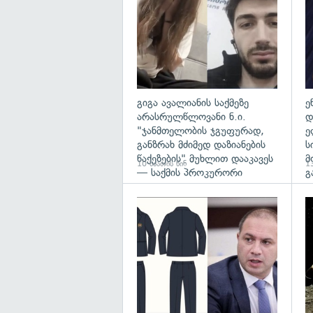
გიგა ავალიანის საქმეზე
ე
არასრულწლოვანი ნ.ი.
დ
"ჯანმთელობის ჯგუფურად,
ე
განზრახ მძიმედ დაზიანების
ს
წაქეზების" მუხლით დააკავეს
მ
10 საათის წინ
13
— საქმის პროკურორი
გ
გა