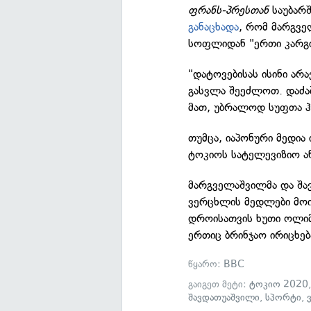
ფრანს-პრესთან
საუბარ
განაცხადა
, რომ მარგვ
სოფლიდან "ერთი კარგი 
"დატოვებისას ისინი არ
გასვლა შეეძლოთ. დაძაბ
მათ, უბრალოდ სუფთა ჰ
თუმცა, იაპონური მედი
ტოკიოს სატელევიზიო ა
მარგველაშვილმა და შ
ვერცხლის მედლები მოიპ
დროისათვის ხუთი ოლიმ
ერთიც ბრინჯაო ირიცხებ
წყარო:
BBC
გაიგეთ მეტი:
ტოკიო 2020
შავდათუაშვილი
,
სპორტი
,