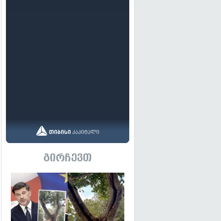
გირჩევთ
გადახედვა