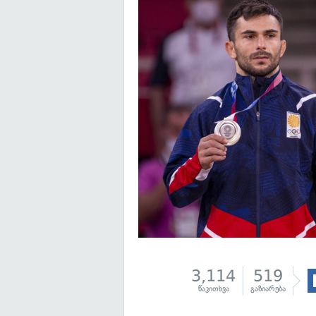
3,114
519
წაკითხვა
გაზიარება