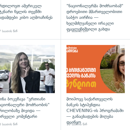
რდილოეთ ამერიკულ
"ნაციონალურმა მოძრაობამ"
ტკნარი წყლის თევზში
დროებითი მმართველობითი
ადამდები კიბო აღმოაჩინეს
საბჭო აირჩია —
ხელმძღვანელი ირაკლი
ფავლენიშვილი გახდა
 საათის წინ
17 საათის წინ
დახედვა
გადახედვა
ინა ბოკუჩავა "ერთიანი
მოიპოვე საქართველოს
აციონალური მოძრაობის"
ბანკის სტიპენდია
რილობაზე მივიდა —
CHEVENING-ის პროგრამაში
ირველი კომენტარი
— განაცხადების მიღება
დაიწყო
 საათის წინ
19 საათის წინ