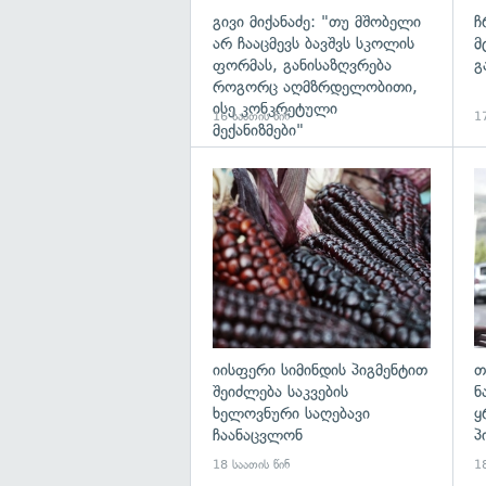
გივი მიქანაძე: "თუ მშობელი
ჩ
არ ჩააცმევს ბავშვს სკოლის
მ
ფორმას, განისაზღვრება
გ
როგორც აღმზრდელობითი,
ისე კონკრეტული
16 საათის წინ
17
მექანიზმები"
გა
იისფერი სიმინდის პიგმენტით
თ
შეიძლება საკვების
ნ
ხელოვნური საღებავი
ყ
ჩაანაცვლონ
პ
18 საათის წინ
18