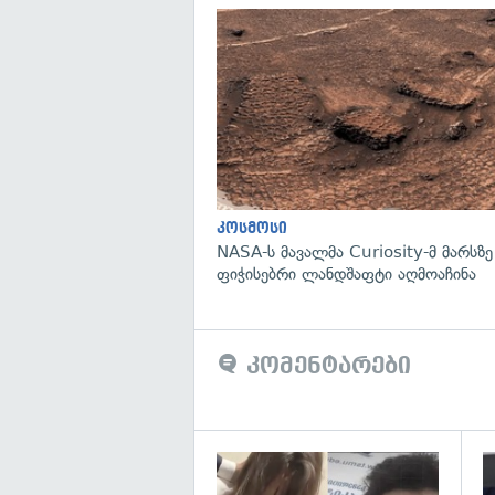
კოსმოსი
NASA-ს მავალმა Curiosity-მ მარსზ
ფიჭისებრი ლანდშაფტი აღმოაჩინა
კომენტარები
გა