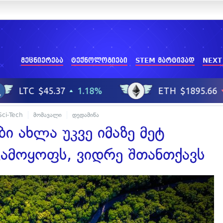
მეცნიერება
ტექნოლოგიები
STEM მარტივად
NEXT
Sci-Tech
მომავალი
დედამიწა
ი ახლა უკვე იმაზე მეტ
გამოყოფს, ვიდრე შთანთქავს