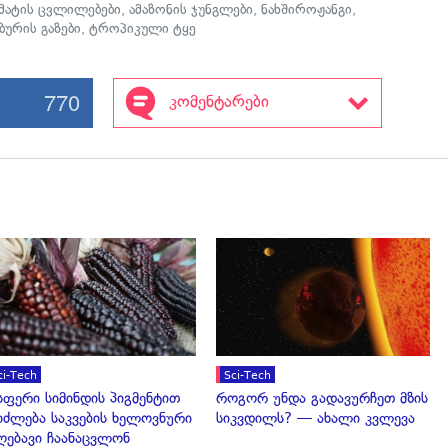
მატის ცვლილებები
,
ამაზონის ჯუნგლები
,
ნახშიროჟანგი
,
ბურის გაზები
,
ტროპიკული ტყე
770
კომენტარები
გადახედვა
გადახედვა
ci-Tech
Sci-Tech
სფერი სიმინდის პიგმენტით
როგორ უნდა გადავურჩეთ მზის
იძლება საკვების ხელოვნური
სიკვდილს? — ახალი კვლევა
ღებავი ჩაანაცვლონ