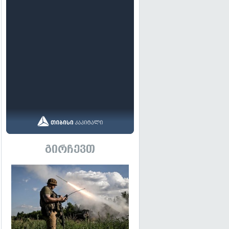
გირჩევთ
გადახედვა