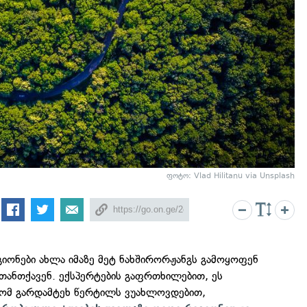
ფოტო: Vlad Hilitanu via Unsplash
გიონები ახლა იმაზე მეტ ნახშირორჟანგს გამოყოფენ
თანთქავენ. ექსპერტების გაფრთხილებით, ეს
რომ გარდამტეხ წერტილს ვუახლოვდებით,