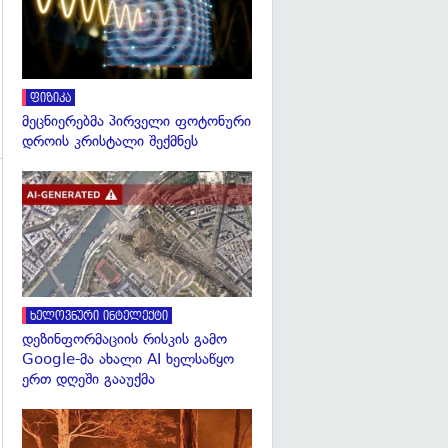
ფიზიკა
მეცნიერებმა პირველი ფოტონური
დროის კრისტალი შექმნეს
გადახედვა
გადახედვა
ხელოვნური ინტელექტი
დეზინფორმაციის რისკის გამო
Google-მა ახალი AI ხელსაწყო
ერთ დღეში გააუქმა
გადახედვა