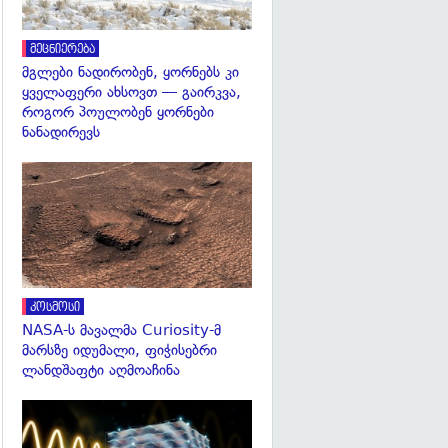
მეცნიერება
მგლები ნადირობენ, ყორნებს კი
ყველაფერი ახსოვთ — გაირკვა,
როგორ პოულობენ ყორნები
ნანადირევს
გადახედვა
კოსმოსი
NASA-ს მავალმა Curiosity-მ
მარსზე იდუმალი, ფიჭისებრი
ლანდშაფტი აღმოაჩინა
გადახედვა